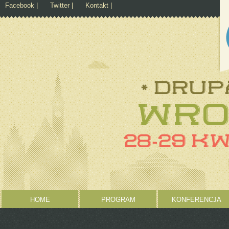
Skip to
Skip to
Facebook
Twitter
Kontakt
Secondary menu
main
navigation
content
HOME
PROGRAM
KONFERENCJA
Main menu