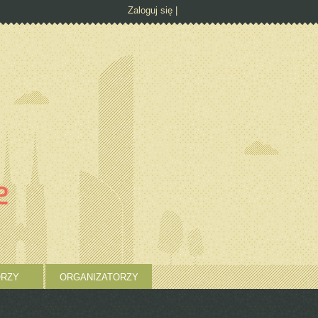
Zaloguj się
RZY
ORGANIZATORZY