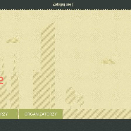
Zaloguj się
RZY
ORGANIZATORZY