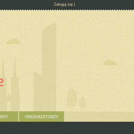
Zaloguj się
RZY
ORGANIZATORZY