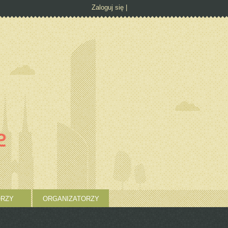
Zaloguj się
RZY
ORGANIZATORZY