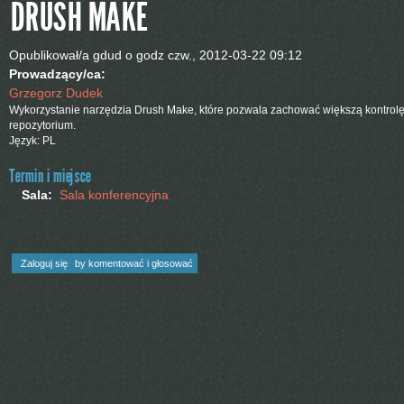
DRUSH MAKE
Opublikował/a
gdud
o godz
czw., 2012-03-22 09:12
Prowadzący/ca:
Grzegorz Dudek
Wykorzystanie narzędzia Drush Make, które pozwala zachować większą kontrol
repozytorium.
Język: PL
Termin i miejsce
Sala:
Sala konferencyjna
Zaloguj się
by komentować i głosować