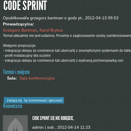
CODE SPRINT
Opublikował/a
grzegorz.bartman
o godz
pt., 2012-04-13 09:53
Prowadzący/ca:
Grzegorz Bartman
,
Karol Bryksa
Temat aktualnie nie jest ustalony. Prosimy o zagłosowanie osoby zainteresow
Wstępne propozycje:
- integracja sklepu (e-commerce lub ubercart) z zewnętrznymi systemami do faktur
- profil instalacyjny dla uczelni
- integracja sklepu (e-commerce lub ubercart) z wybraną porównywarką cen
Termin i miejsce
Sala:
Sala konferencyjna
Zaloguj się
by komentować i głosować
Komentarze
CODE SPRINT SIĘ NIE ODBĘDZIE,
admin
|
sob., 2012-04-14 11:23