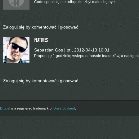
Code sprint się nie odbędzie, zbyt mało chętnych.
Zaloguj się
by komentować i głosować
FEATURES
Sebastian Gos
|
pt., 2012-04-13 10:01
Proponuję 1 godzinkę wstępu odnośnie feature'ów, a następnie
Zaloguj się
by komentować i głosować
Drupal
is a registered trademark of
Dries Buytaert
.